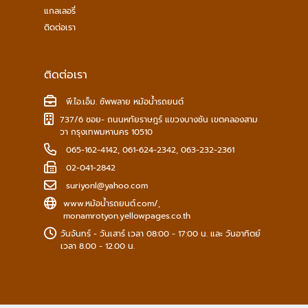
แกลเลอรี่
ติดต่อเรา
ติดต่อเรา
พี.ไอ.เอ็ม. ซัพพลาย หม้อน้ำรถยนต์
737/6 ซอย- ถนนหทัยราษฎร์ แขวงบางชัน เขตคลองสาม
วา กรุงเทพมหานคร 10510
065-162-4142
,
061-624-2342
,
063-232-2361
02-041-2842
suriyonl@yahoo.com
www.หม้อน้ํารถยนต์.com/
,
monamrotyon.yellowpages.co.th
วันจันทร์ - วันเสาร์ เวลา 08:00 - 17:00 น. และ วันอาทิตย์
เวลา 8.00 - 12.00 น.