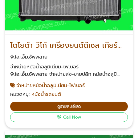
โตโยต้า วีโก้ เครื่องยนต์ดีเซล เกียร์
ธรรมดา
พี.ไอ.เอ็ม.ซัพพลาย
จำหน่ายหม้อน้ำอลูมิเนียม-ไฟเบอร์
พี.ไอ.เอ็ม.ซัพพลาย จำหน่ายส่ง-ขายปลีก หม้อน้ำอลูมิ
เนียม-ไฟเบอร์ ระบายความร้อนได้ดีมาก มีทุกรุ่นทุก
จำหน่ายหม้อน้ำอลูมิเนียม-ไฟเบอร์
ยี่ห้อ รับประกัน 90 วัน นับแต่วันซื้อสินค้า สั่งสินค้าได้ทุก
หมวดหมู่:
หม้อน้ำรถยนต์
วันจัดส่งสินค้าปลายทางทั่วประเทศไทย สอบถามข้อมูลเพิ่ม
เติมเกี่ยวกับหม้อน้ำอลูมิเนียม-ไฟเบอร์ โทรศัพท์ 061-
ดูรายละเอียด
624-2342, 063-232-2361, 085-539-2453, 099-
Call Now
326-4142 Email: suriyonl@yahoo.com Facebook:
พี.ไอ.เอ็ม.ซัพพลาย หม้อน้ำรถยนต์