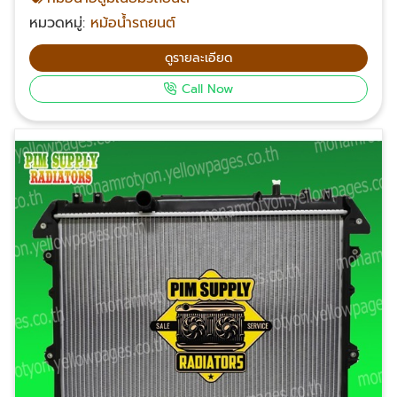
ทุกยี่ห้อ สนใจสั่งซื้อหรือสอบถามเพิ่มเติมเกี่ยวกับหม้อน้ำ
หมวดหมู่:
หม้อน้ำรถยนต์
อลูมิเนียมรถยนต์ โทรศัพท์ 061-624-2342, 063-232-
2361, 085-539-2453, 099-326-4142 Email:
ดูรายละเอียด
suriyonl@yahoo.com Facebook: พี.ไอ.เอ็ม.ซัพพลาย
Call Now
หม้อน้ำรถยนต์