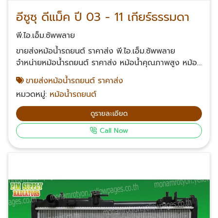
อีซูซุ ดีแม็ค ปี 03 - 11 เกียร์ธรรมดา
พี.ไอ.เอ็ม.ซัพพลาย
ขายส่งหม้อน้ำรถยนต์ ราคาส่ง พี.ไอ.เอ็ม.ซัพพลาย
จำหน่ายหม้อน้ำรถยนต์ ราคาส่ง หม้อน้ำคุณภาพสูง หม้อ
น้ำรถโตโยต้า TOYOTA หม้อน้ำฮอนด้า HONDA หม้อน้ำ
ขายส่งหม้อน้ำรถยนต์ ราคาส่ง
รถนิสสัน NISSAN หม้อน้ำอีซูซุ ISUZU หม้อน้ำมิตซูบิชิ
หมวดหมู่:
หม้อน้ำรถยนต์
MITSUBISHI หม้อน้ำมาสด้า Mazda หม้อน้ำรถยนต์ซูซูกิ
Suzuki หม้อน้ำรถซูบารุ Subaru หม้อน้ำรถฟอร์ด
ดูรายละเอียด
Ford หม้อน้ำรถเชฟโรเลต Chevrolet หม้อน้ำรถเกีย
Call Now
KIA หม้อน้ำรถฮุนได เฮชวัน หม้อน้ำรถโปรตรอน จีนทู
เอ็กโซล่า หม้อน้ำรถบีเอ็ม หม้อน้ำรถวอลโว่ หม้อน้ำรถไถ คู
โบต้า สอบถามข้อมูลเพิ่มเติมเกี่ยวกับหม้อน้ำรถยนต์
โทรศัพท์ 061-624-2342, 063-232-2361, 085-539-
2453, 099-326-4142 Email: suriyonl@yahoo.com
Facebook: พี.ไอ.เอ็ม.ซัพพลาย หม้อน้ำรถยนต์