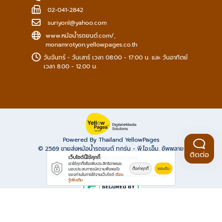
02-041-2842
suriyonl@yahoo.com
www.หม้อน้ํารถยนต์.com/
,
monamrotyon.yellowpages.co.th
วันจันทร์ - วันเสาร์ เวลา 08:00 - 17:00 น. และ วันอาทิตย์
เวลา 8.00 - 12.00 น.
Powered By Thailand YellowPages
© 2569
ขายส่งหม้อน้ำรถยนต์ ทุกรุ่น - พี.ไอ.เอ็ม. ซัพพลาย
ติดต่อ
All rights reserved.
เว็บไซต์นี้ใช้คุกกี้
เราใช้คุกกี้เพื่อเพิ่มประสิทธิภาพและ
ตั้งค่าคุกกี้
ยอมรับ
มอบประสบการณ์ความพึงพอใจ
Work is secure protect data with encrypt.
ของท่านในการใช้งานเว็บไซต์
เรียน
รู้เพิ่มเติม